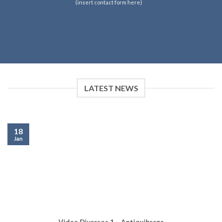
(insert contact form here)
LATEST NEWS
18
Jan
Video Diversos 1 – Antiquibraga