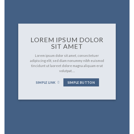
LOREM IPSUM DOLOR
SIT AMET
Lorem ipsum dolor sit amet, consectetuer
adipiscing elit, sed diam nonummy nibh euismod
tincidunt ut laoreet dolore magna aliquam erat
volutpat….
SIMPLE LINK
SIMPLE BUTTON