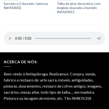
Add to
Add to
Sacrario n.2 dourado +pintura
Talha de altar decorativo com
Wishlist
Wishlist
Ref:AS0002
insígnias dourado a burnido
Ref:AS0012
ACERCA DE NÓS:
Bem-vindo á Antiquibraga. Realizamos: Compra, venda,
fabrico e restauro de: arte sacra, móveis, antiguidades,
pinturas, douramentos, restauro de cofres antigos, imagens,
sacrários, mesas altar, todo tipo de talha...., em madeira.
Pintura e ou lacagem de móveis, etc. Tlm.964876318