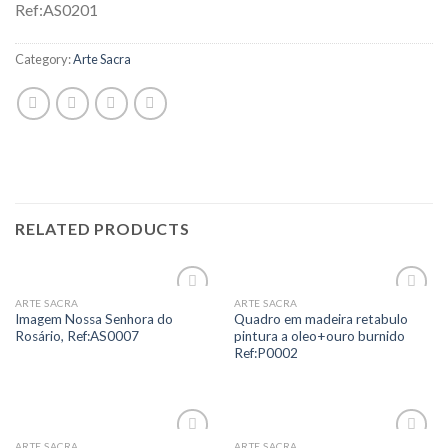
Ref:AS0201
Category:
Arte Sacra
RELATED PRODUCTS
ARTE SACRA
ARTE SACRA
Add to
Add to
Imagem Nossa Senhora do
Quadro em madeira retabulo
Wishlist
Wishlist
Rosário, Ref:AS0007
pintura a oleo+ouro burnido
Ref:P0002
ARTE SACRA
ARTE SACRA