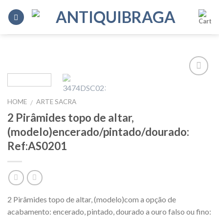
Skip
to
content
Add to
Wishlist
HOME
ARTE SACRA
/
2 Pirâmides topo de altar,
(modelo)encerado/pintado/dourado:
Ref:AS0201
2 Pirâmides topo de altar, (modelo)com a opção de
acabamento: encerado, pintado, dourado a ouro falso ou fino: