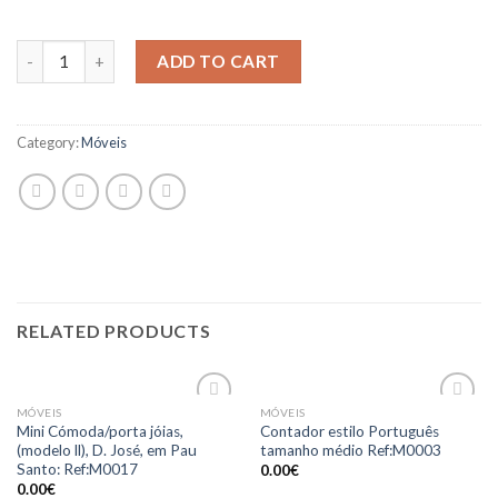
ADD TO CART
Category:
Móveis
RELATED PRODUCTS
MÓVEIS
MÓVEIS
Add to
Add to
Mini Cómoda/porta jóias,
Contador estilo Português
Wishlist
Wishlist
(modelo ll), D. José, em Pau
tamanho médio Ref:M0003
Santo: Ref:M0017
0.00
€
0.00
€