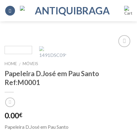
Skip
to
content
Add to
Wishlist
HOME
MÓVEIS
/
Papeleira D.José em Pau Santo
Ref:M0001
0.00
€
Papeleira D.José em Pau Santo