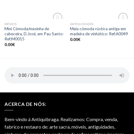
MÓVEIS
ANTIGUIDADES
Add to
Add to
Mini Cómoda/mesinha de
Meia cómoda rústica antiga em
Wishlist
Wishlist
cabeceira, D.José, em Pau Santo:
madeira de vinhático: Ref:A0049
Ref:M0015
0.00
€
0.00
€
ACERCA DE NÓS:
Bem-vindo á Antiquibraga. Realizamos: Compra, venda,
fabrico e restauro de: arte sacra, móveis, antiguidades,