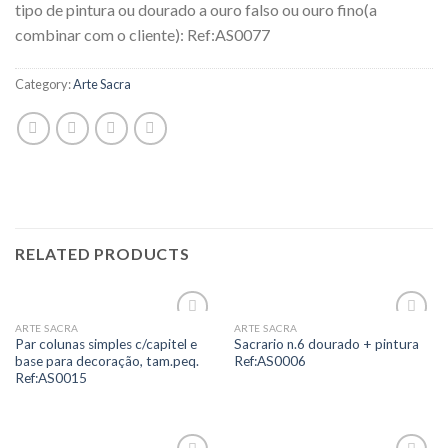
tipo de pintura ou dourado a ouro falso ou ouro fino(a
combinar com o cliente): Ref:AS0077
Category:
Arte Sacra
RELATED PRODUCTS
ARTE SACRA
ARTE SACRA
Add to
Add to
Par colunas simples c/capitel e
Sacrario n.6 dourado + pintura
Wishlist
Wishlist
base para decoração, tam.peq.
Ref:AS0006
Ref:AS0015