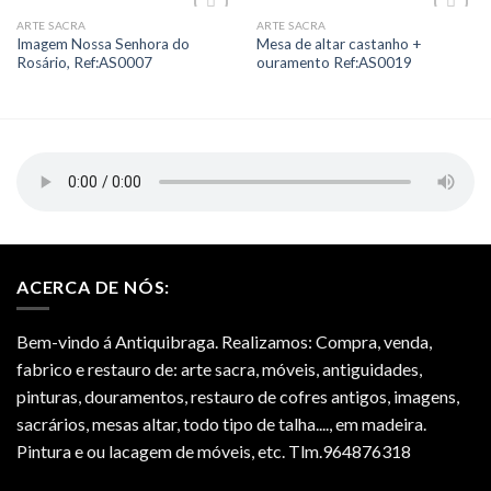
ARTE SACRA
ARTE SACRA
Add to
Add to
Imagem Nossa Senhora do
Mesa de altar castanho +
Wishlist
Wishlist
Rosário, Ref:AS0007
ouramento Ref:AS0019
ACERCA DE NÓS:
Bem-vindo á Antiquibraga. Realizamos: Compra, venda,
fabrico e restauro de: arte sacra, móveis, antiguidades,
pinturas, douramentos, restauro de cofres antigos, imagens,
sacrários, mesas altar, todo tipo de talha...., em madeira.
Pintura e ou lacagem de móveis, etc. Tlm.964876318