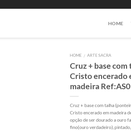
HOME
HOME
ARTE SACRA
/
Cruz + base com t
Add to
Cristo encerado
Wishlist
madeira Ref:AS
Cruz + base com talha (ponteir
Cristo encerado em madeira d
opção de ser dourado a ouro fa
fino(ouro verdadeiro), pintad