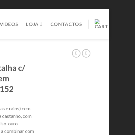
VIDEOS
LOJA
CONTACTOS
alha c/
 em
0152
as e raios) cem
e castanho, com
lso, ouro
o, a combinar com