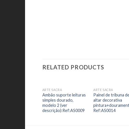
RELATED PRODUCTS
ARTE SACRA
ARTE SACRA
Add to
Add
Ambão suporte leituras
Painel de tribuna d
Wishlist
Wish
simples dourado,
altar decorativa
modelo 2 (ver
pintura+douramen
descrição):Ref:AS0009
Ref:AS0014