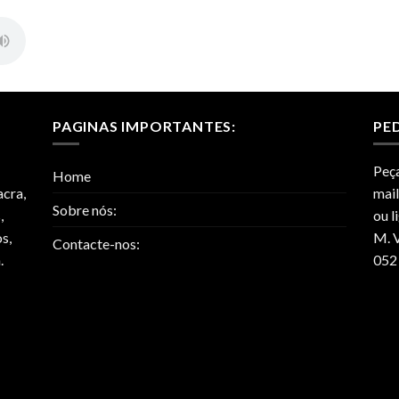
PAGINAS IMPORTANTES:
PE
Peça
Home
acra,
mai
Sobre nós:
,
ou l
s,
M. V
Contacte-nos:
.
052