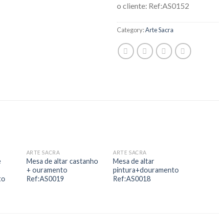
o cliente: Ref:AS0152
Category:
Arte Sacra
ARTE SACRA
ARTE SACRA
 to
Add to
Add to
e
Mesa de altar castanho
Mesa de altar
list
Wishlist
Wishlist
+ ouramento
pintura+douramento
to
Ref:AS0019
Ref:AS0018