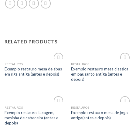
RELATED PRODUCTS
RESTAUROS
RESTAUROS
Add to
Add to
Exemplo restauro mesa de abas
Exemplo restauro mesa classica
Wishlist
Wishlist
em riga antiga (antes e depois)
em pausanto antiga (antes e
depois)
RESTAUROS
RESTAUROS
Add to
Add to
Exemplo restauro, lacagem,
Exemplo restauro mesa de jogo
Wishlist
Wishlist
mesinha de cabeceira (antes e
antiga(antes e depois)
depois)