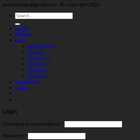
antiquibraga@gmail.com - © Copyright 2026
Home
Videos
Loja
Antiguidades
Móveis
Arte Sacra
Pinturas
Restauros
Diversos
Contactos
Login
Login
Username or email address
*
Password
*