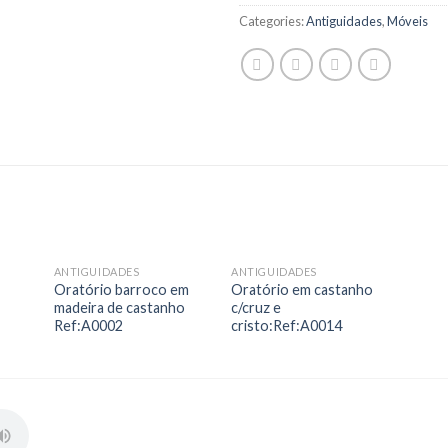
Categories:
Antiguidades
,
Móveis
ANTIGUIDADES
ANTIGUIDADES
 to
Add to
Add to
e
Oratório barroco em
Oratório em castanho
list
Wishlist
Wishlist
madeira de castanho
c/cruz e
Ref:A0002
cristo:Ref:A0014