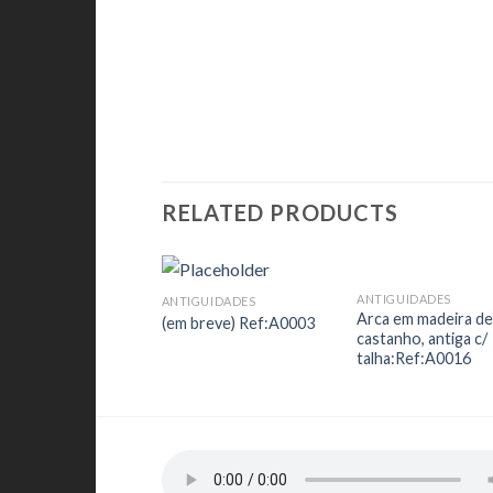
RELATED PRODUCTS
ANTIGUIDADES
ANTIGUIDADES
Add to
Add
Arca em madeira d
(em breve) Ref:A0003
Wishlist
Wish
castanho, antiga c/
talha:Ref:A0016