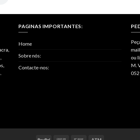
PAGINAS IMPORTANTES:
PE
Peça
Home
acra,
mai
Sobre nós:
,
ou l
s,
M. V
Contacte-nos:
.
052