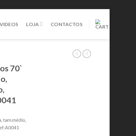
VIDEOS
LOJA
CONTACTOS
os 70`
o,
o,
0041
, tam.médio,
Ref:A0041