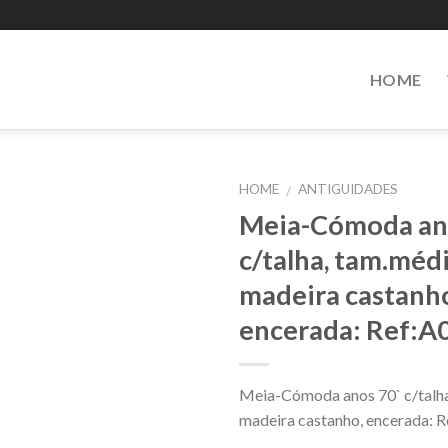
HOME
HOME
ANTIGUIDADES
/
Meia-Cómoda an
Add to
c/talha, tam.médi
Wishlist
madeira castanh
encerada: Ref:A
Meia-Cómoda anos 70` c/talha
madeira castanho, encerada: 