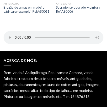
ARTE SACRA
ARTE SACRA
Add to
Add to
Brazão de armas em madeira
Sacrario n.6 dourado + pintura
Wishlist
Wishlist
c/pintura (exemplo) Ref:AS0011
Ref:AS0006
ACERCA DE NÓS:
Bem-vindo á Antiquibraga. Realizamos: Compra, venda,
fabrico e restauro de: arte sacra, móveis, antiguidades,
pinturas, douramentos, restauro de cofres antigos, imagens,
sacrários, mesas altar, todo tipo de talha...., em madeira.
Pintura e ou lacagem de móveis, etc. Tlm.964876318