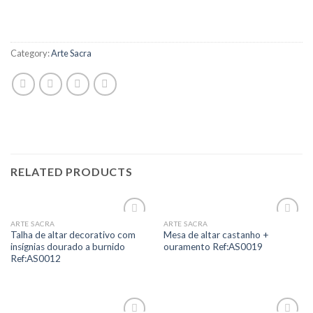
Category:
Arte Sacra
RELATED PRODUCTS
ARTE SACRA
ARTE SACRA
Add to
Add to
Talha de altar decorativo com
Mesa de altar castanho +
Wishlist
Wishlist
insígnias dourado a burnido
ouramento Ref:AS0019
Ref:AS0012