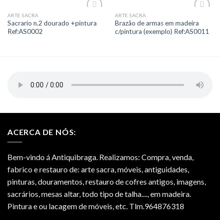
ARTE SACRA
ARTE SACRA
Add to
Add to
Sacrario n.2 dourado +pintura
Brazão de armas em madeira
Wishlist
Wishlist
Ref:AS0002
c/pintura (exemplo) Ref:AS0011
ACERCA DE NÓS:
Bem-vindo á Antiquibraga. Realizamos: Compra, venda,
fabrico e restauro de: arte sacra, móveis, antiguidades,
pinturas, douramentos, restauro de cofres antigos, imagens,
sacrários, mesas altar, todo tipo de talha...., em madeira.
Pintura e ou lacagem de móveis, etc. Tlm.964876318