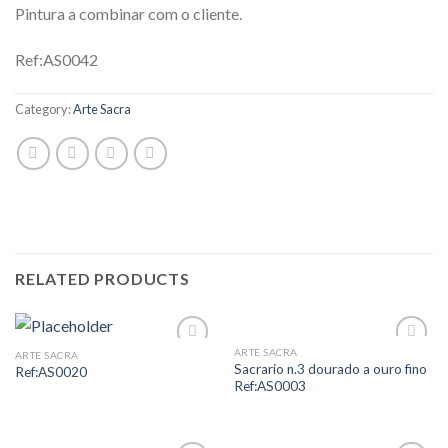
Pintura a combinar com o cliente.
Ref:AS0042
Category:
Arte Sacra
RELATED PRODUCTS
ARTE SACRA
ARTE SACRA
Add to
Add to
Sacrario n.3 dourado a ouro fino
Ref:AS0020
Wishlist
Wishlist
Ref:AS0003