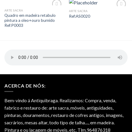
ARTE SACRA
ARTE SACRA
Add to
Add to
Quadro em madeira retabulo
Ref:AS0020
Wishlist
Wishlist
pintura a oleo+ouro burnido
Ref:P0003
ACERCA DE NÓS:
Bem-vindo á Antiquibraga. Realizamos: Compra, venda,
fabrico e restauro de: arte sacra, móveis, antiguidades,
pinturas, douramentos, restauro de cofres antigos, imagens,
sacrários, mesas altar, todo tipo de talha...., em madeira.
Pintura e ou lacagem de móveis, etc. Tlm.964876318