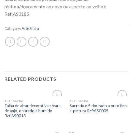
pintura/douramento ao novo ou aspecto ao velho):
Ref:AS0185
Category:
Arte Sacra
RELATED PRODUCTS
ARTE SACRA
ARTE SACRA
Add to
Add to
Talha de altar decorativa c/cara
Sacrario n.5 dourado a ouro fino
Wishlist
Wishlist
de anjo, dourado a burnido
+ pintura Ref:AS0005
Ref:AS0013