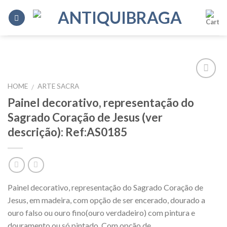
Skip
to
content
HOME
ARTE SACRA
/
Add to
Wishlist
Painel decorativo, representação do
Sagrado Coração de Jesus (ver
descrição): Ref:AS0185
Painel decorativo, representação do Sagrado Coração de
Jesus, em madeira, com opção de ser encerado, dourado a
ouro falso ou ouro fino(ouro verdadeiro) com pintura e
douramento ou só pintado. Com opção de