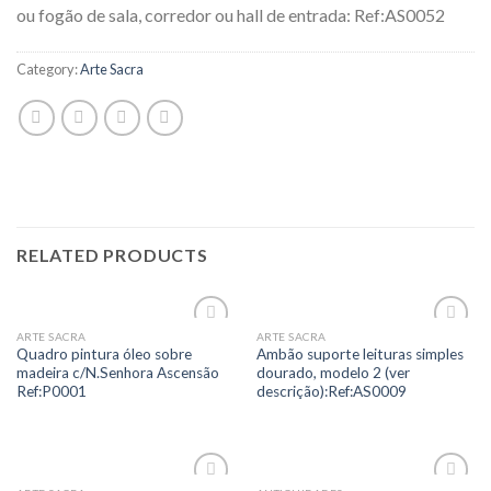
ou fogão de sala, corredor ou hall de entrada: Ref:AS0052
Category:
Arte Sacra
RELATED PRODUCTS
ARTE SACRA
ARTE SACRA
Add to
Add to
Quadro pintura óleo sobre
Ambão suporte leituras simples
Wishlist
Wishlist
madeira c/N.Senhora Ascensão
dourado, modelo 2 (ver
Ref:P0001
descrição):Ref:AS0009