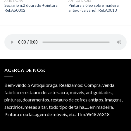
ARTE SACRA
ANTIGUIDADES
Add to
Add to
Sacrario n.2 dourado +pintura
Pintura a óleo sobre madeira
Wishlist
Wishlist
Ref:AS0002
antigo (calvário): Ref:A0013
ACERCA DE NÓS:
Bem-vindo á Antiquibraga. Realizamos: Compra, venda,
fabrico e restauro de: arte sacra, móveis, antiguidades,
pinturas, douramentos, restauro de cofres antigos, imagens,
sacrários, mesas altar, todo tipo de talha...., em madeira.
Pintura e ou lacagem de móveis, etc. Tlm.964876318