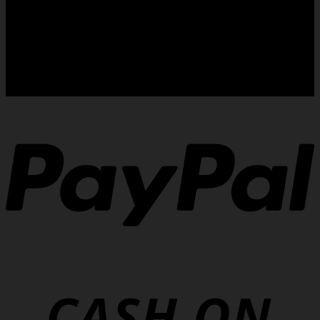
PEDIDOS DE ORÇAMENTOS GRÁTIS:
Peça-nos um orçamento, é gratuito, envie um mail:
antiquibraga@gmail.com
ou ligue: 964876318 - Antiquibraga - Alfredo M. V. Martins -
Rua de Pinhel, 10 - Dume - 4700-052 - Braga