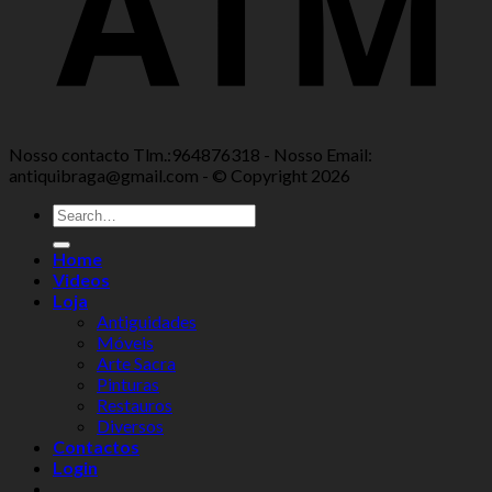
Nosso contacto Tlm.:964876318 - Nosso Email:
antiquibraga@gmail.com - © Copyright 2026
Home
Videos
Loja
Antiguidades
Móveis
Arte Sacra
Pinturas
Restauros
Diversos
Contactos
Login