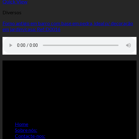
Quick View
Diversos
Forno antigo em barro com base em pedra, ideal p/ decoração
em jardim/casa: Ref:D0016
ACERCA DE NÓS:
Bem-vindo á Antiquibraga. Realizamos: Compra, venda,
fabrico e restauro de: arte sacra, móveis, antiguidades, pinturas,
douramentos, restauro de cofres antigos, imagens, sacrários,
mesas altar, todo tipo de talha...., em madeira. Pintura e ou
lacagem de móveis, etc. Tlm.964876318
PAGINAS IMPORTANTES:
Home
Sobre nós:
Contacte-nos: