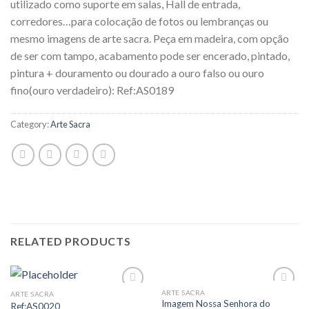
utilizado como suporte em salas, Hall de entrada,
corredores…para colocação de fotos ou lembranças ou
mesmo imagens de arte sacra. Peça em madeira, com opção
de ser com tampo, acabamento pode ser encerado, pintado,
pintura + douramento ou dourado a ouro falso ou ouro
fino(ouro verdadeiro): Ref:AS0189
Category:
Arte Sacra
RELATED PRODUCTS
ARTE SACRA
ARTE SACRA
Add to
Add to
Imagem Nossa Senhora do
Ref:AS0020
Wishlist
Wishlist