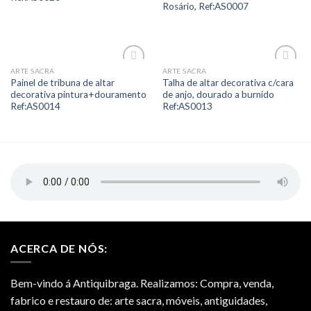
Rosário, Ref:AS0007
ARTE SACRA
ARTE SACRA
Add to
Add to
Painel de tribuna de altar
Talha de altar decorativa c/cara
Wishlist
Wishlist
decorativa pintura+douramento
de anjo, dourado a burnido
Ref:AS0014
Ref:AS0013
ACERCA DE NÓS:
Bem-vindo á Antiquibraga. Realizamos: Compra, venda,
fabrico e restauro de: arte sacra, móveis, antiguidades,