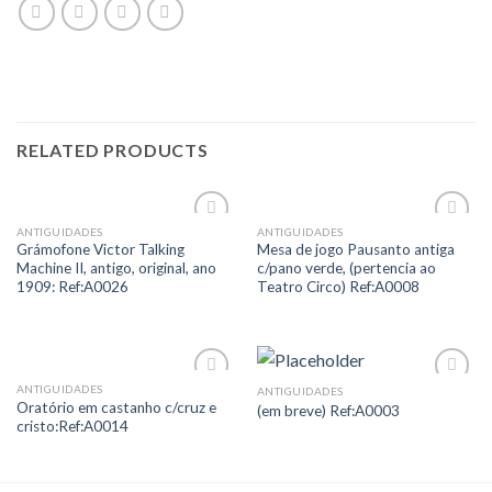
RELATED PRODUCTS
ANTIGUIDADES
ANTIGUIDADES
Add to
Add to
Grámofone Victor Talking
Mesa de jogo Pausanto antiga
Wishlist
Wishlist
Machine II, antigo, original, ano
c/pano verde, (pertencia ao
1909: Ref:A0026
Teatro Circo) Ref:A0008
ANTIGUIDADES
ANTIGUIDADES
Add to
Add to
Oratório em castanho c/cruz e
(em breve) Ref:A0003
Wishlist
Wishlist
cristo:Ref:A0014