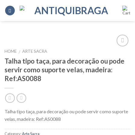
Skip
to
content
HOME
ARTE SACRA
/
Add to
Wishlist
Talha tipo taça, para decoração ou pode
servir como suporte velas, madeira:
Ref:AS0088
Talha tipo taça, para decoração ou pode servir como suporte
velas, madeira: Ref:AS0088
Category:
Arte Sacra