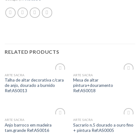
RELATED PRODUCTS
ARTE SACRA
ARTE SACRA
Add to
Add to
Talha de altar decorativa c/cara
Mesa de altar
Wishlist
Wishlist
de anjo, dourado a burnido
pintura+douramento
Ref:AS0013
Ref:AS0018
ARTE SACRA
ARTE SACRA
Add to
Add to
Anjo barroco em madeira
Sacrario n.5 dourado a ouro fino
Wishlist
Wishlist
tam.grande Ref:AS0016
+ pintura Ref:AS0005