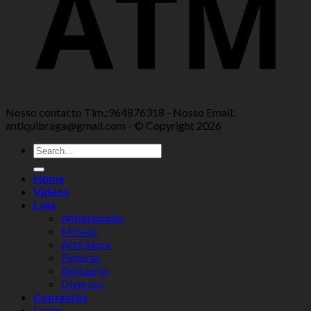
Nosso contacto Tlm.:964876318 - Nosso Email:
antiquibraga@gmail.com - © Copyright 2026
Home
Videos
Loja
Antiguidades
Móveis
Arte Sacra
Pinturas
Restauros
Diversos
Contactos
Login