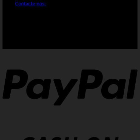
Contacte-nos:
PEDIDOS DE ORÇAMENTOS GRÁTIS:
Peça-nos um orçamento, é gratuito, envie um mail:
antiquibraga@gmail.com
ou ligue: 964876318 - Antiquibraga - Alfredo M. V. Martins -
Rua de Pinhel, 10 - Dume - 4700-052 - Braga