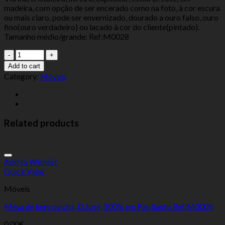
madeira, com opção de ser encerado como na foto, à cor escura
ou mais claro, pode ser envernizado, dourado a ouro falso, ouro
fino(ouro verdadeiro) ou lacado à cor do cliente(pintado).
Tamanho médio/grande: Ref:M0028
Add to cart
Category:
Móveis
Related products
Add to Wishlist
Quick View
Móveis
Mesa de jogo ou chá, D.José, 100% em Pau Santo Ref:M0005
0.00
€