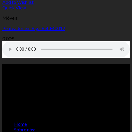
Add to Wishlist
Quick View
Móveis
Penteador em Riga Ref:M0012
0.00
€
ACERCA DE NÓS:
Bem-vindo á Antiquibraga. Realizamos: Compra, venda,
fabrico e restauro de: arte sacra, móveis, antiguidades, pinturas,
douramentos, restauro de cofres antigos, imagens, sacrários,
mesas altar, todo tipo de talha...., em madeira. Pintura e ou
lacagem de móveis, etc. Tlm.964876318
PAGINAS IMPORTANTES:
Home
Sobre nós: