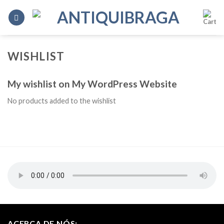
Skip
to
content
WISHLIST
My wishlist on My WordPress Website
No products added to the wishlist
ACERCA DE NÓS: