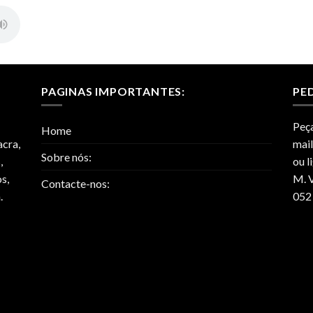
PAGINAS IMPORTANTES:
PE
Peça
Home
acra,
mai
Sobre nós:
,
ou l
s,
M. V
Contacte-nos:
.
052