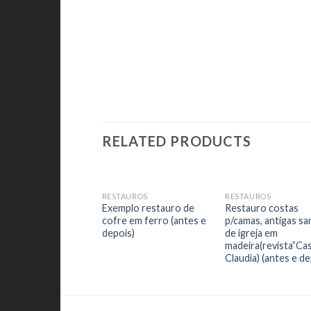
RELATED PRODUCTS
RESTAUROS
RESTAUROS
Add to
Add
Exemplo restauro de
Restauro costas
Wishlist
Wish
cofre em ferro (antes e
p/camas, antigas sa
depois)
de igreja em
madeira(revista”Ca
Claudia) (antes e de