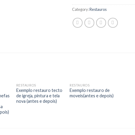
Category:
Restauros
RESTAUROS
RESTAUROS
 to
Add to
Add to
Exemplo restauro tecto
Exemplo restauro de
list
Wishlist
Wishlist
nefas
de igreja, pintura e tela
moveis(antes e depois)
nova (antes e depois)
sa
pois)