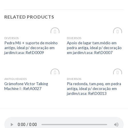
RELATED PRODUCTS
DIVERSOS
DIVERSOS
Add to
Add to
Pedra Mó + suporte de moinho
Apoio de lagar tam.médio em
Wishlist
Wishlist
antigo, ideal p/ decoração em
pedra antiga, ideal p/ decoração
jardim/casa: Ref:D0009
em jardim/casa: Ref:D0007
ANTIGUIDADES
DIVERSOS
Add to
Add to
Grámofone Victor Talking
Pia redonda, tam.peq. em pedra
Wishlist
Wishlist
Machine I : Ref:A0027
antiga, ideal p/ decoração em
jardim/casa: Ref:D0013